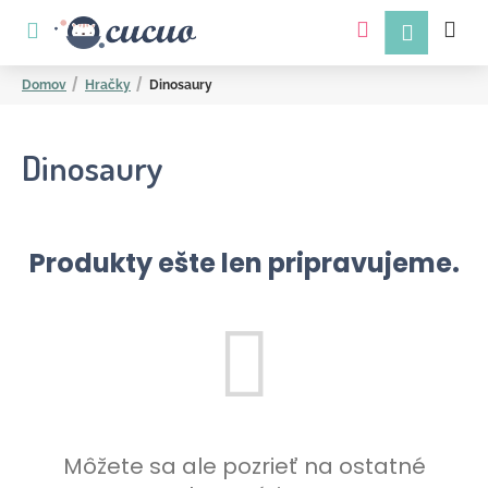
K
Prejsť
na
o
obsah
Späť
Späť
š
Domov
Hračky
Dinosaury
í
k
Dinosaury
Produkty ešte len pripravujeme.
Č
o
p
o
t
r
Môžete sa ale pozrieť na ostatné
e