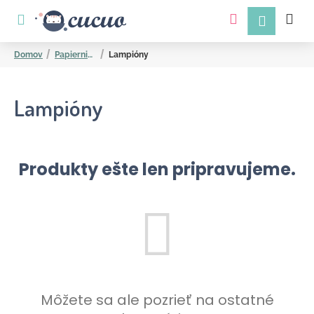
K
Prejsť
na
o
obsah
Späť
Späť
š
Domov
Papiernictvo
Lampióny
í
k
Lampióny
Produkty ešte len pripravujeme.
Č
o
p
o
t
r
Môžete sa ale pozrieť na ostatné
e