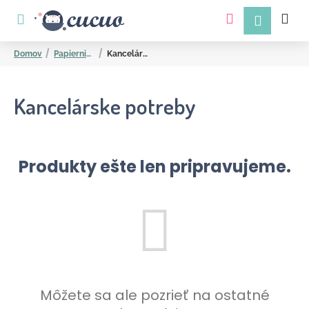
K
Prejsť
na
o
obsah
Späť
Späť
š
Domov
Papiernictvo
Kancelárske potreby
í
k
Kancelárske potreby
Produkty ešte len pripravujeme.
Č
o
p
o
t
r
Môžete sa ale pozrieť na ostatné
e