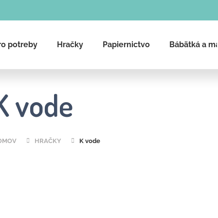
ro potreby
Hračky
Papiernictvo
Bábätká a m
Čo potrebujete nájsť?
K vode
Hľadať
OMOV
HRAČKY
K vode