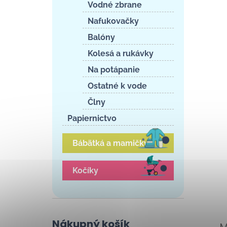
Vodné zbrane
Nafukovačky
Balóny
Kolesá a rukávky
Na potápanie
Ostatné k vode
Člny
Papiernictvo
Bábätká a mamičky
Kočíky
Nákupný košík