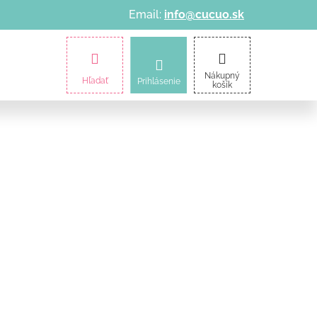
Email:
info@cucuo.sk
amičky
Kočíky
Informácie o nákupe
Nákupný
Hľadať
Prihlásenie
košík