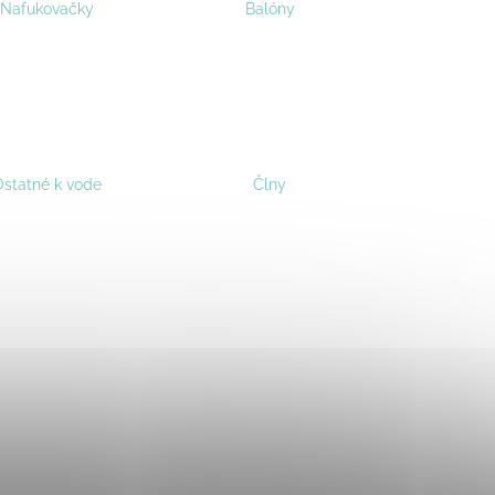
Nafukovačky
Balóny
statné k vode
Člny