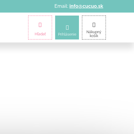
Email:
info@cucuo.sk
amičky
Kočíky
Informácie o nákupe
Nákupný
Hľadať
Prihlásenie
košík