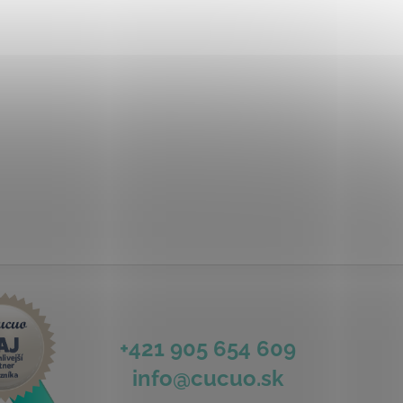
+421 905 654 609
info@cucuo.sk