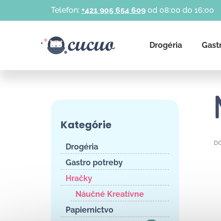
K
Prejsť
Telefon:
+421 905 654 609
od 08:00 do 16:00
na
o
obsah
Späť
Späť
š
do
do
í
Drogéria
Gast
k
obchodu
obchodu
B
o
Preskočiť
č
Kategórie
kategórie
n
ý
D
Drogéria
p
Gastro potreby
a
Hračky
n
Náučné Kreatívne
e
l
Papiernictvo