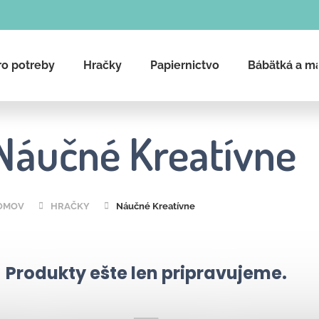
ro potreby
Hračky
Papiernictvo
Bábätká a m
Čo potrebujete nájsť?
Náučné Kreatívne
Hľadať
OMOV
HRAČKY
Náučné Kreatívne
Produkty ešte len pripravujeme.