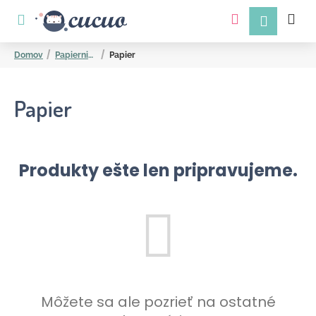
K
Prejsť
na
o
obsah
Späť
Späť
š
Domov
Papiernictvo
Papier
í
k
Papier
Produkty ešte len pripravujeme.
Č
o
p
o
t
r
Môžete sa ale pozrieť na ostatné
e