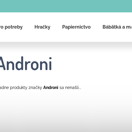
ro potreby
Hračky
Papiernictvo
Bábätká a m
Čo potrebujete nájsť?
Androni
Hľadať
adne produkty značky
Androni
sa nenašli...