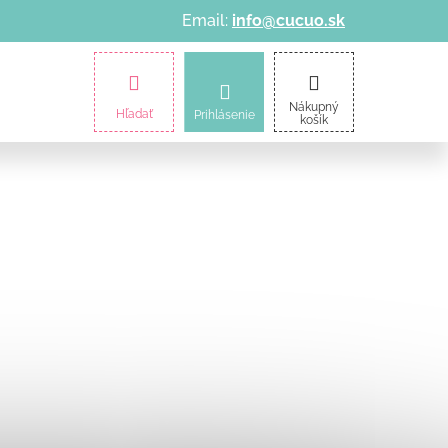
Email:
info@cucuo.sk
amičky
Kočíky
Informácie o nákupe
Nákupný
Hľadať
Prihlásenie
košík