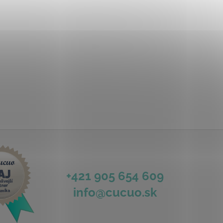
+421 905 654 609
info@cucuo.sk