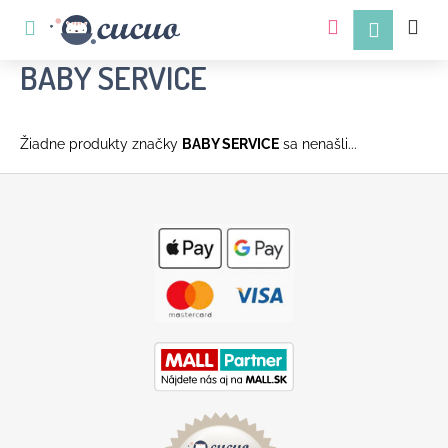
K
Prejsť
na
o
obsah
Späť
Späť
š
BABY SERVICE
í
k
Žiadne produkty značky
BABY SERVICE
sa nenašli...
Z
á
p
ä
Č
t
o
i
p
e
o
t
r
e