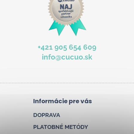
b
u
j
e
t
e
+421 905 654 609
n
info@cucuo.sk
á
j
s
ť
?
Informácie pre vás
DOPRAVA
Hľadať
PLATOBNÉ METÓDY