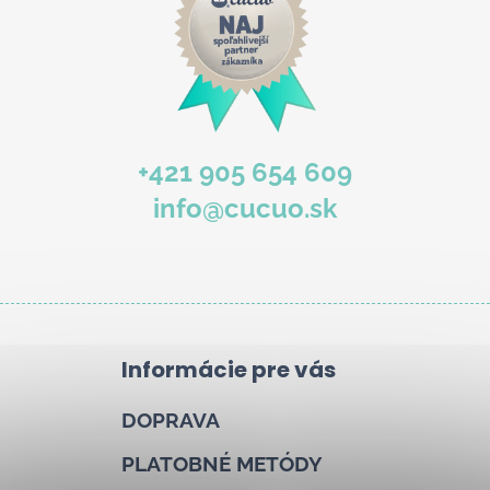
b
u
j
e
t
e
+421 905 654 609
n
info@cucuo.sk
á
j
s
ť
?
Informácie pre vás
DOPRAVA
Hľadať
PLATOBNÉ METÓDY