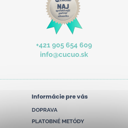
b
u
j
e
t
e
+421 905 654 609
n
info@cucuo.sk
á
j
s
ť
?
Informácie pre vás
DOPRAVA
Hľadať
PLATOBNÉ METÓDY