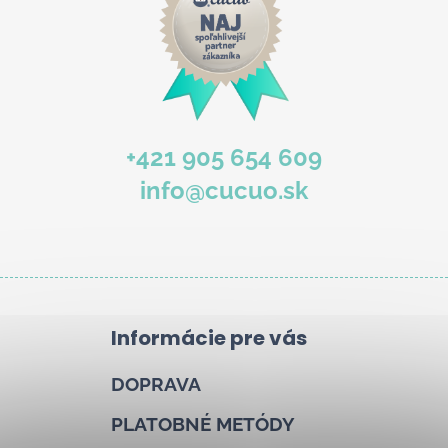
b
u
j
e
t
e
+421 905 654 609
n
info@cucuo.sk
á
j
s
ť
?
Informácie pre vás
DOPRAVA
Hľadať
PLATOBNÉ METÓDY