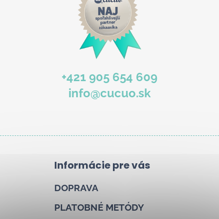
b
u
j
e
t
e
+421 905 654 609
n
info@cucuo.sk
á
j
s
ť
?
Informácie pre vás
DOPRAVA
Hľadať
PLATOBNÉ METÓDY