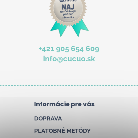
b
u
j
e
t
e
+421 905 654 609
n
info@cucuo.sk
á
j
s
ť
?
Informácie pre vás
DOPRAVA
Hľadať
PLATOBNÉ METÓDY