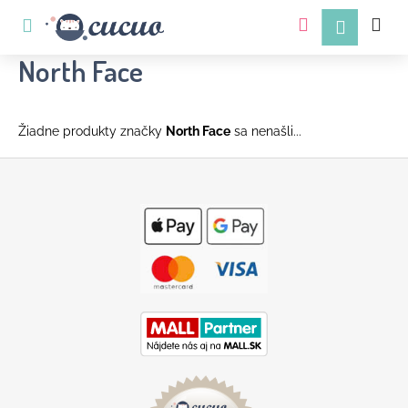
K
Prejsť
na
o
obsah
Späť
Späť
š
North Face
í
k
Žiadne produkty značky
North Face
sa nenašli...
Z
á
p
ä
Č
t
o
i
p
e
o
t
r
e