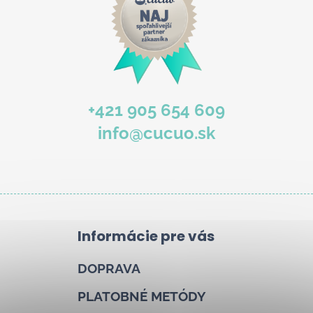
b
u
j
e
t
e
+421 905 654 609
n
info@cucuo.sk
á
j
s
ť
?
Informácie pre vás
DOPRAVA
Hľadať
PLATOBNÉ METÓDY