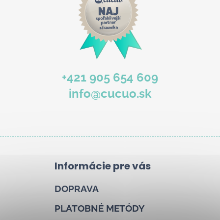
b
u
j
e
t
e
+421 905 654 609
n
info@cucuo.sk
á
j
s
ť
?
Informácie pre vás
DOPRAVA
Hľadať
PLATOBNÉ METÓDY