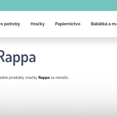
ro potreby
Hračky
Papiernictvo
Bábätká a m
Čo potrebujete nájsť?
Rappa
Hľadať
adne produkty značky
Rappa
sa nenašli...