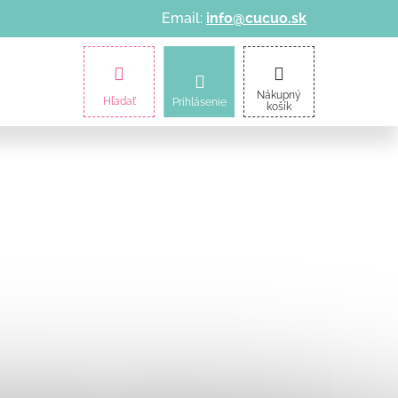
Email:
info@cucuo.sk
amičky
Kočíky
Informácie o nákupe
Nákupný
Hľadať
Prihlásenie
košík