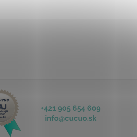
+421 905 654 609
info@cucuo.sk