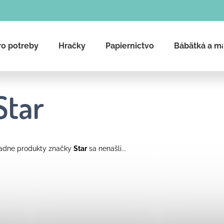
ro potreby
Hračky
Papiernictvo
Bábätká a m
Čo potrebujete nájsť?
Star
Hľadať
adne produkty značky
Star
sa nenašli...