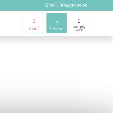
Email:
info@cucuo.sk
amičky
Kočíky
Informácie o nákupe
Nákupný
Hľadať
Prihlásenie
košík