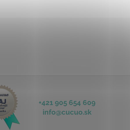
+421 905 654 609
info@cucuo.sk