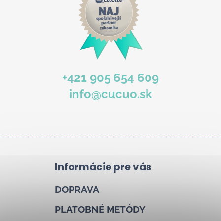
b
u
j
e
t
e
+421 905 654 609
n
info@cucuo.sk
á
j
s
ť
?
Informácie pre vás
DOPRAVA
Hľadať
PLATOBNÉ METÓDY