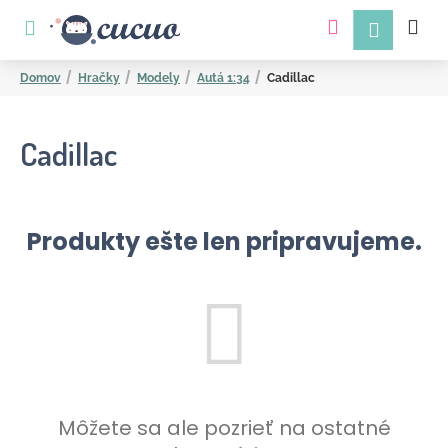
K
Prejsť
na
o
obsah
Späť
Späť
š
Domov
Hračky
Modely
Autá 1:34
Cadillac
í
k
Cadillac
Produkty ešte len pripravujeme.
Č
o
p
o
t
r
Môžete sa ale pozrieť na ostatné
e