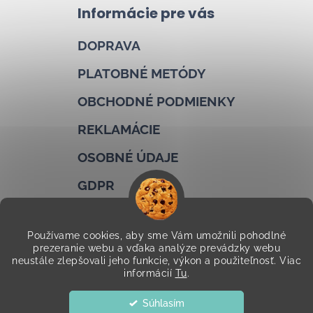
Informácie pre vás
DOPRAVA
PLATOBNÉ METÓDY
OBCHODNÉ PODMIENKY
REKLAMÁCIE
OSOBNÉ ÚDAJE
GDPR
COOKIES
Používame cookies, aby sme Vám umožnili pohodlné
KONTAKTY
prezeranie webu a vďaka analýze prevádzky webu
neustále zlepšovali jeho funkcie, výkon a použiteľnosť. Viac
informácií
Tu
.
Copyright 2026
Cucuo
. Všetky práva vyhradené.
Upraviť
Súhlasím
nastavenie cookies