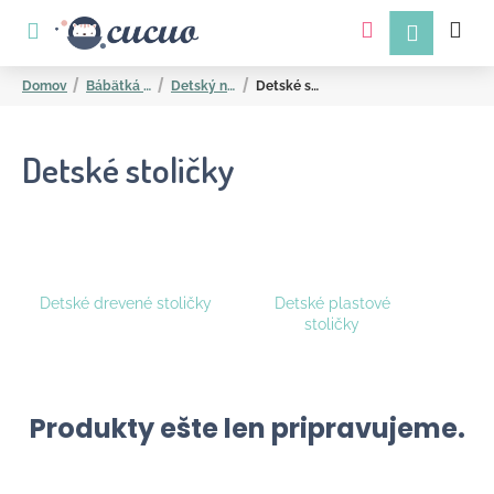
K
Prejsť
na
o
obsah
Späť
Späť
š
Domov
Bábätká a mamičky
Detský nábytok
Detské stoličky
í
k
Detské stoličky
Č
Detské drevené stoličky
Detské plastové
stoličky
o
p
o
t
Produkty ešte len pripravujeme.
r
e