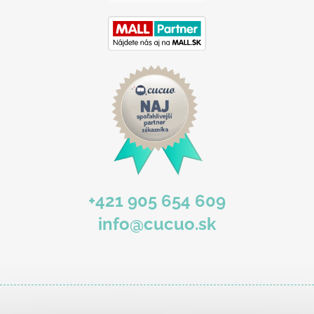
e
+421 905 654 609
info@cucuo.sk