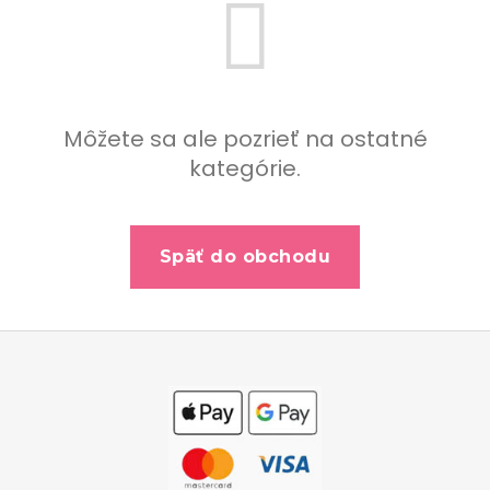
b
u
j
e
t
Môžete sa ale pozrieť na ostatné
e
kategórie.
n
á
j
Späť do obchodu
s
ť
?
Z
á
p
ä
Hľadať
t
i