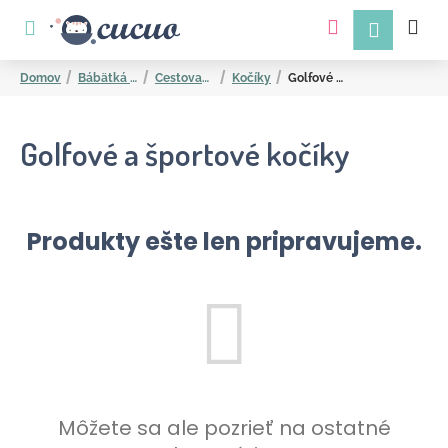
K
Prejsť
na
o
obsah
Späť
Späť
š
Domov
Bábätká a mamičky
Cestovanie
Kočíky
Golfové a športové kočíky
í
k
Golfové a športové kočíky
Produkty ešte len pripravujeme.
Č
o
p
o
t
r
Môžete sa ale pozrieť na ostatné
e