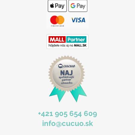
p
ä
t
i
e
+421 905 654 609
info@cucuo.sk