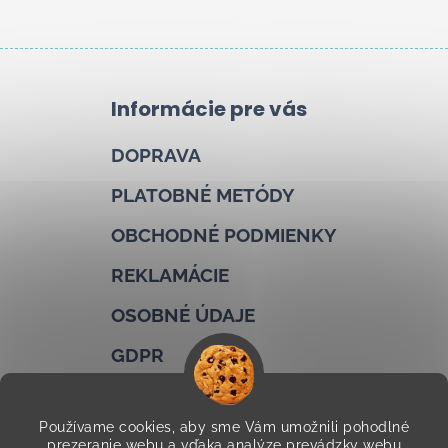
Informácie pre vás
DOPRAVA
PLATOBNÉ METÓDY
OBCHODNÉ PODMIENKY
REKLAMÁCIE
OSOBNÉ ÚDAJE
GDPR
COOKIES
Používame cookies, aby sme Vám umožnili pohodlné
KONTAKTY
prezeranie webu a vďaka analýze prevádzky webu