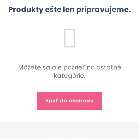
b
Produkty ešte len pripravujeme.
u
j
e
t
e
n
á
Môžete sa ale pozrieť na ostatné
j
kategórie.
s
ť
?
Späť do obchodu
Z
Hľadať
á