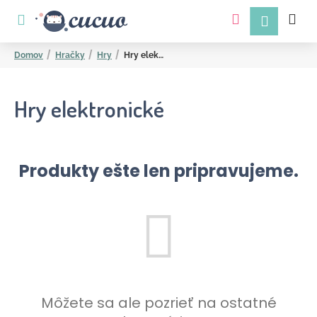
K
Prejsť
na
o
obsah
Späť
Späť
š
Domov
Hračky
Hry
Hry elektronické
í
k
Hry elektronické
Produkty ešte len pripravujeme.
Č
o
p
o
t
r
Môžete sa ale pozrieť na ostatné
e