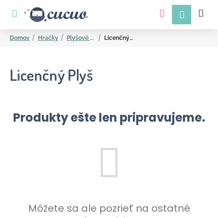
K
Prejsť
na
o
obsah
Späť
Späť
š
Domov
Hračky
Plyšové hračky
Licenčný Plyš
í
k
Licenčný Plyš
Produkty ešte len pripravujeme.
Č
o
p
o
t
r
Môžete sa ale pozrieť na ostatné
e