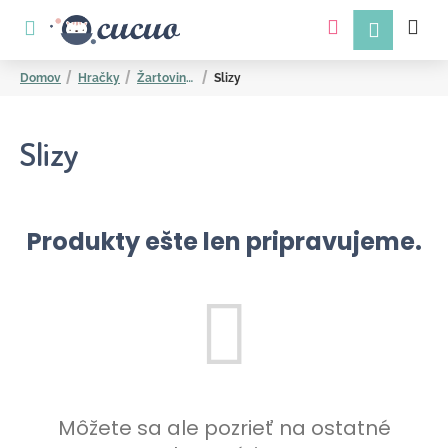
K
Prejsť
na
o
obsah
Späť
Späť
š
Domov
Hračky
Žartovinky Bublifuky
Slizy
í
k
Slizy
Produkty ešte len pripravujeme.
Č
o
p
o
t
r
Môžete sa ale pozrieť na ostatné
e