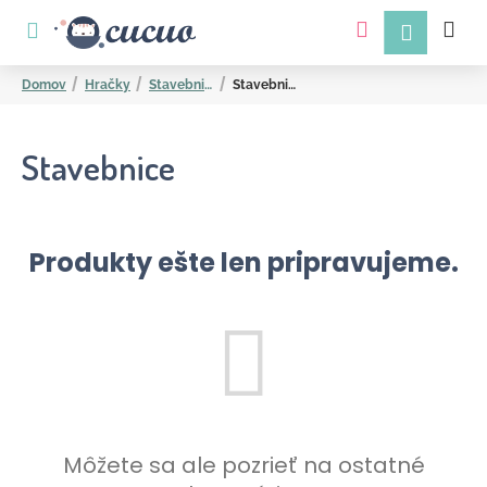
K
Prejsť
na
o
obsah
Späť
Späť
š
Domov
Hračky
Stavebnice
Stavebnice
í
k
Stavebnice
Produkty ešte len pripravujeme.
Č
o
p
o
t
r
Môžete sa ale pozrieť na ostatné
e