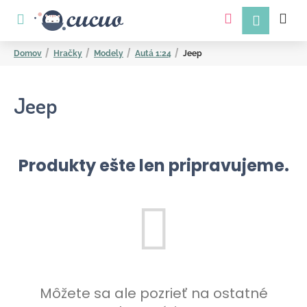
K
Prejsť
na
o
obsah
Späť
Späť
š
Domov
Hračky
Modely
Autá 1:24
Jeep
í
k
Jeep
Produkty ešte len pripravujeme.
Č
o
p
o
t
r
Môžete sa ale pozrieť na ostatné
e