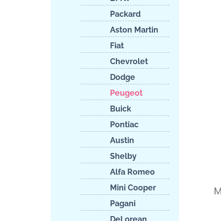
Packard
Aston Martin
Fiat
Chevrolet
Dodge
Peugeot
Buick
Pontiac
Austin
Shelby
Alfa Romeo
Mini Cooper
M
Pagani
DeLorean