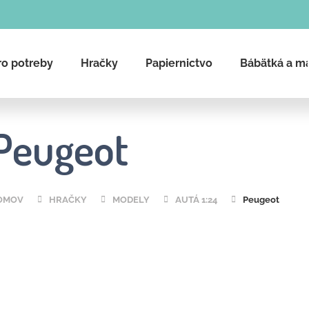
ro potreby
Hračky
Papiernictvo
Bábätká a m
Čo potrebujete nájsť?
Peugeot
Hľadať
OMOV
HRAČKY
MODELY
AUTÁ 1:24
Peugeot