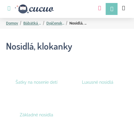
K
Prejsť
na
o
obsah
Späť
Späť
š
Domov
Bábätká a mamičky
Dojčenské potreby
Nosidlá, klokanky
í
k
Nosidlá, klokanky
Č
Šatky na nosenie detí
Luxusné nosidlá
o
p
o
t
Základné nosidla
r
e