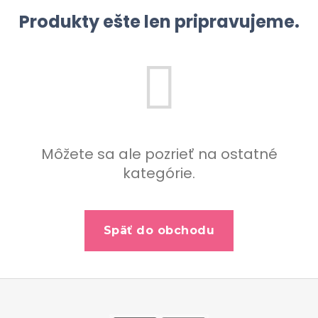
b
Produkty ešte len pripravujeme.
u
j
e
t
e
n
á
Môžete sa ale pozrieť na ostatné
j
kategórie.
s
ť
?
Späť do obchodu
Z
Hľadať
á