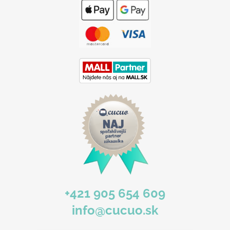
p
ä
t
i
e
+421 905 654 609
info@cucuo.sk