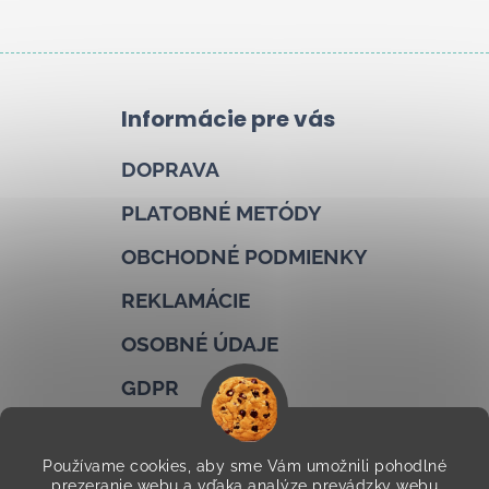
Informácie pre vás
DOPRAVA
PLATOBNÉ METÓDY
OBCHODNÉ PODMIENKY
REKLAMÁCIE
OSOBNÉ ÚDAJE
GDPR
COOKIES
Používame cookies, aby sme Vám umožnili pohodlné
KONTAKTY
prezeranie webu a vďaka analýze prevádzky webu