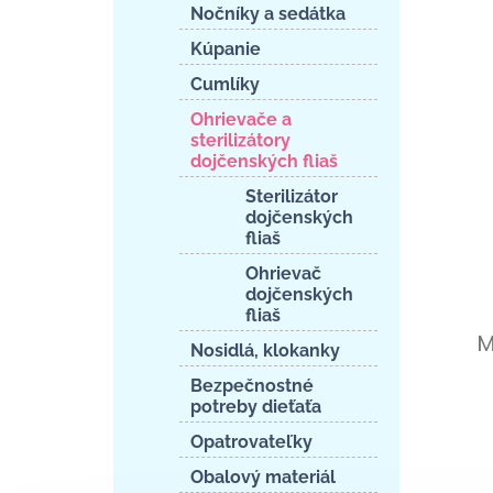
Nočníky a sedátka
Kúpanie
Cumlíky
Ohrievače a
sterilizátory
dojčenských fliaš
Sterilizátor
dojčenských
fliaš
Ohrievač
dojčenských
fliaš
M
Nosidlá, klokanky
Bezpečnostné
potreby dieťaťa
Opatrovateľky
Obalový materiál