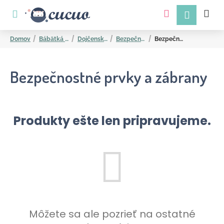
K
Prejsť
na
o
obsah
Späť
Späť
š
Domov
Bábätká a mamičky
Dojčenské potreby
Bezpečnostné potreby dieťaťa
Bezpečnostné prvky a zábrany
í
k
Bezpečnostné prvky a zábrany
Produkty ešte len pripravujeme.
Č
o
p
o
t
r
Môžete sa ale pozrieť na ostatné
e