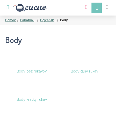
K
Prejsť
na
o
obsah
Späť
Späť
š
Domov
Bábätká a mamičky
Dojčenské oblečenie
Body
í
k
Body
Č
Body bez rukávov
Body dlhý rukáv
o
p
o
t
Body krátky rukáv
r
e