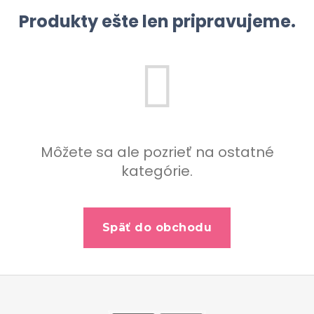
b
Produkty ešte len pripravujeme.
u
j
e
t
e
n
á
Môžete sa ale pozrieť na ostatné
j
kategórie.
s
ť
?
Späť do obchodu
Z
Hľadať
á