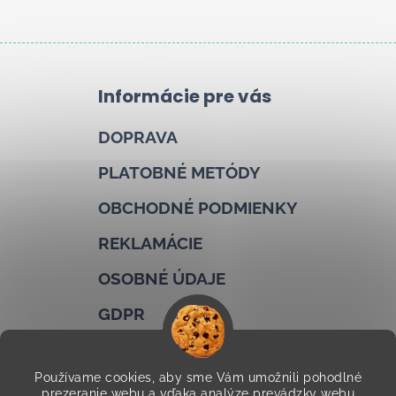
Informácie pre vás
DOPRAVA
PLATOBNÉ METÓDY
OBCHODNÉ PODMIENKY
REKLAMÁCIE
OSOBNÉ ÚDAJE
GDPR
COOKIES
Používame cookies, aby sme Vám umožnili pohodlné
KONTAKTY
prezeranie webu a vďaka analýze prevádzky webu