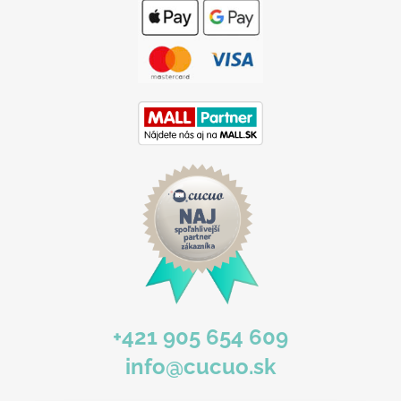
p
ä
t
i
e
+421 905 654 609
info@cucuo.sk