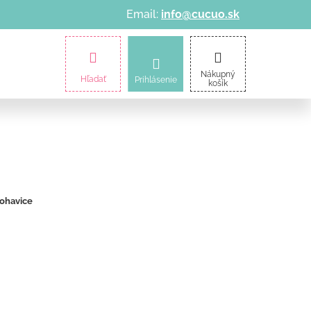
Email:
info@cucuo.sk
amičky
Kočíky
Informácie o nákupe
Nákupný
Hľadať
Prihlásenie
košík
ohavice