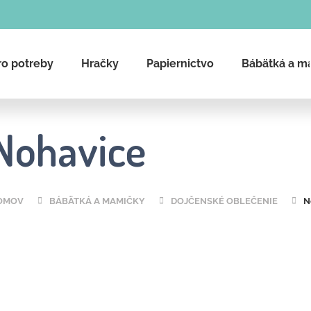
ro potreby
Hračky
Papiernictvo
Bábätká a m
Čo potrebujete nájsť?
Nohavice
Hľadať
OMOV
BÁBÄTKÁ A MAMIČKY
DOJČENSKÉ OBLEČENIE
N