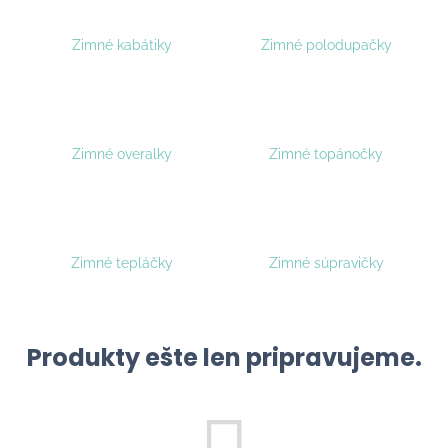
b
u
Zimné kabátiky
Zimné polodupačky
j
e
t
e
Zimné overalky
Zimné topánočky
n
á
j
s
Zimné tepláčky
Zimné súpravičky
ť
?
Produkty ešte len pripravujeme.
Hľadať