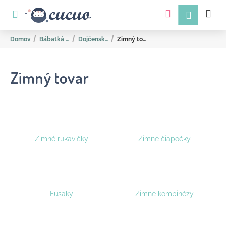
K
Prejsť
na
o
obsah
Späť
Späť
š
Domov
Bábätká a mamičky
Dojčenské oblečenie
Zimný tovar
í
k
Zimný tovar
Č
Zimné rukavičky
Zimné čiapočky
o
p
o
t
Fusaky
Zimné kombinézy
r
e