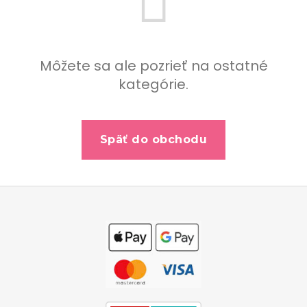
Môžete sa ale pozrieť na ostatné
kategórie.
Späť do obchodu
Z
á
p
ä
t
i
e