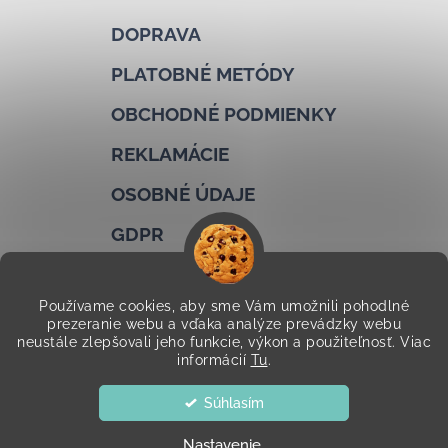
DOPRAVA
PLATOBNÉ METÓDY
OBCHODNÉ PODMIENKY
REKLAMÁCIE
OSOBNÉ ÚDAJE
GDPR
COOKIES
Používame cookies, aby sme Vám umožnili pohodlné
KONTAKTY
prezeranie webu a vďaka analýze prevádzky webu
neustále zlepšovali jeho funkcie, výkon a použiteľnosť. Viac
informácií
Tu
.
Copyright 2026
Cucuo
. Všetky práva vyhradené.
Upraviť
Súhlasím
nastavenie cookies
Nastavenie
Vytvoril Shoptet
|
mime digital