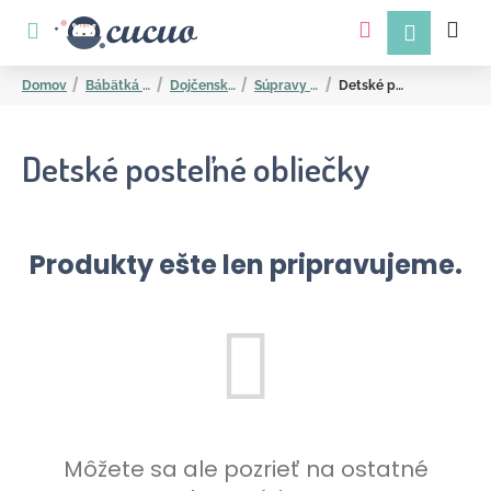
K
Prejsť
na
o
obsah
Späť
Späť
š
Domov
Bábätká a mamičky
Dojčenské potreby
Súpravy do postieľky
Detské posteľné obliečky
í
k
Detské posteľné obliečky
Produkty ešte len pripravujeme.
Č
o
p
o
t
r
Môžete sa ale pozrieť na ostatné
e