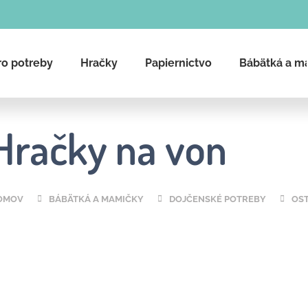
ro potreby
Hračky
Papiernictvo
Bábätká a m
Čo potrebujete nájsť?
Hračky na von
Hľadať
OMOV
BÁBÄTKÁ A MAMIČKY
DOJČENSKÉ POTREBY
OS