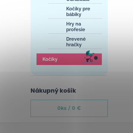
Kočíky pre
bábiky
Hry na
profesie
Drevené
hračky
Kočíky
Nákupný košík
0
ks /
0 €
Z