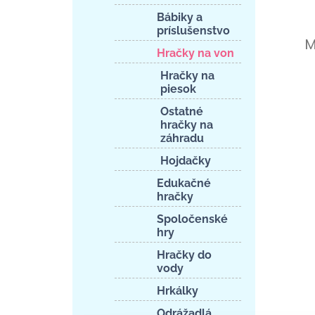
Bábiky a
príslušenstvo
M
Hračky na von
Hračky na
piesok
Ostatné
hračky na
záhradu
Hojdačky
Edukačné
hračky
Spoločenské
hry
Hračky do
vody
Hrkálky
Odrážadlá