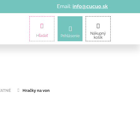
Email:
info@cucuo.sk
amičky
Kočíky
Informácie o nákupe
Nákupný
Hľadať
Prihlásenie
košík
TATNÉ
Hračky na von