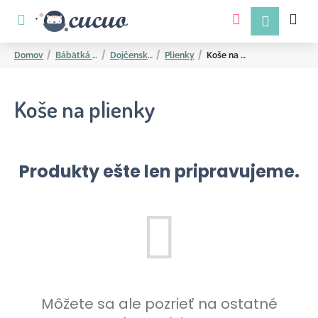
K
Prejsť
na
o
obsah
Späť
Späť
š
Domov
Bábätká a mamičky
Dojčenské potreby
Plienky
Koše na plienky
í
k
Koše na plienky
Produkty ešte len pripravujeme.
Č
o
p
o
t
r
Môžete sa ale pozrieť na ostatné
e