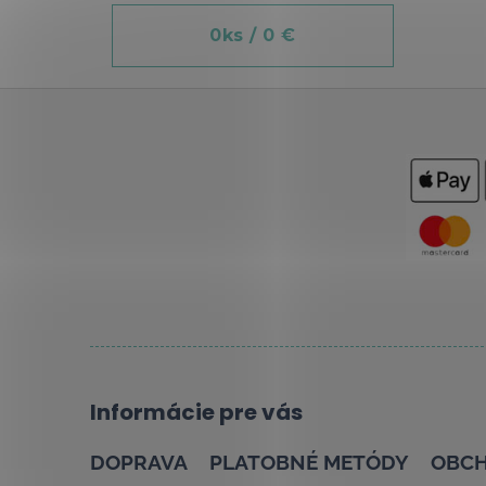
0
ks /
0 €
Z
á
p
ä
t
i
e
Informácie pre vás
DOPRAVA
PLATOBNÉ METÓDY
OBCH