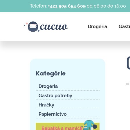
K
Prejsť
Telefon:
+421 905 654 609
od 08:00 do 16:00
na
o
obsah
Späť
Späť
š
do
do
í
Drogéria
Gast
k
obchodu
obchodu
B
o
Preskočiť
č
Kategórie
kategórie
n
ý
D
Drogéria
p
Gastro potreby
a
Hračky
n
Papiernictvo
e
l
Bábätká a mamičky