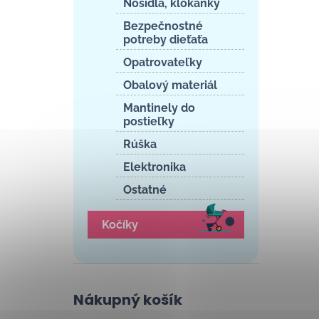
Nosidlá, klokanky
Bezpečnostné
potreby dieťaťa
Opatrovateľky
Obalový materiál
Mantinely do
postieľky
Rúška
Elektronika
Ostatné
Kočíky
Nákupný košík