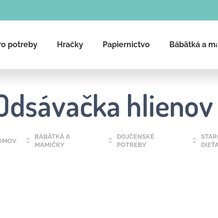
ro potreby
Hračky
Papiernictvo
Bábätká a m
Čo potrebujete nájsť?
Odsávačka hlienov 
Hľadať
BÁBÄTKÁ A
DOJČENSKÉ
STAR
OMOV
MAMIČKY
POTREBY
DIEŤ