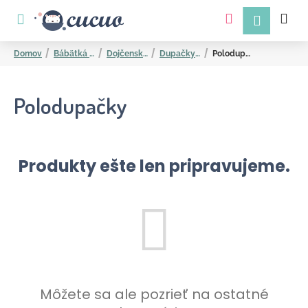
K
Prejsť
na
o
obsah
Späť
Späť
š
Domov
Bábätká a mamičky
Dojčenské oblečenie
Dupačky a polodupačky
Polodupačky
í
k
Polodupačky
Produkty ešte len pripravujeme.
Č
o
p
o
t
r
Môžete sa ale pozrieť na ostatné
e